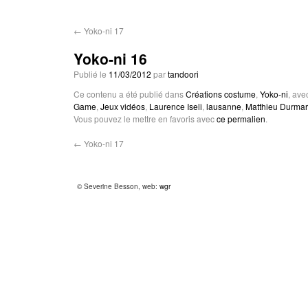
←
Yoko-ni 17
Yoko-ni 16
Publié le
11/03/2012
par
tandoori
Ce contenu a été publié dans
Créations costume
,
Yoko-ni
, ave
Game
,
Jeux vidéos
,
Laurence Iseli
,
lausanne
,
Matthieu Durma
Vous pouvez le mettre en favoris avec
ce permalien
.
←
Yoko-ni 17
© Severine Besson, web:
wgr