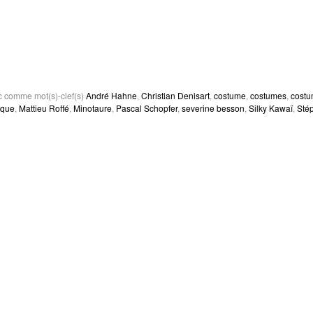
c comme mot(s)-clef(s)
André Hahne
,
Christian Denisart
,
costume
,
costumes
,
costu
rque
,
Mattieu Roffé
,
Minotaure
,
Pascal Schopfer
,
severine besson
,
Silky Kawaï
,
Sté