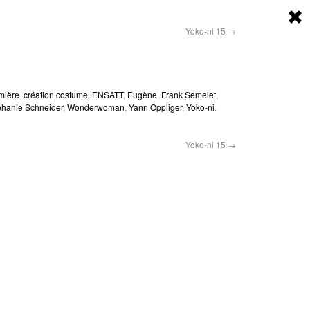
Yoko-ni 15
→
mière
,
création costume
,
ENSATT
,
Eugène
,
Frank Semelet
,
phanie Schneider
,
Wonderwoman
,
Yann Oppliger
,
Yoko-ni
.
Yoko-ni 15
→