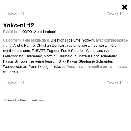
←
Yoko-ni 13
Yoko-ni 11
→
Yoko-ni 12
Publié le
11/03/2012
par
tandoori
Ce contenu a été publié dans
Créations costume
,
Yoko-ni
, avec comme mot(s)-
clef(s)
André Hahne
,
Christian Denisart
,
costume
,
costumes
,
costumière
,
création costume
,
ENSATT
,
Eugène
,
Frank Semelet
,
Game
,
Jeux vidéos
,
Laurence Iseli
,
lausanne
,
Matthieu Durmarque
,
Mattieu Roffé
,
Minotaure
,
Pascal Schopfer
,
severine besson
,
Silky Kawaï
,
Stéphanie Schneider
,
Wonderwoman
,
Yann Oppliger
,
Yoko-ni
. Vous pouvez le mettre en favoris avec
ce permalien
.
←
Yoko-ni 13
Yoko-ni 11
→
© Severine Besson, web:
wgr