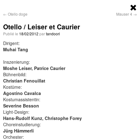
←
Otello doge
Mauser 4
→
Otello / Leiser et Caurier
Publié le
18/02/2012
par
tandoori
Dirigent:
Muhai Tang
Inszenierung:
Moshe Leiser, Patrice Caurier
Bühnenbild:
Christian Fenouillat
Kostüme:
Agostino Cavalca
Kostumassistentin:
Severine Besson
Light-Design:
Hans-Rudolf Kunz, Christophe Forey
Choreinstudierung:
Jürg Hämmerli
Orchester: