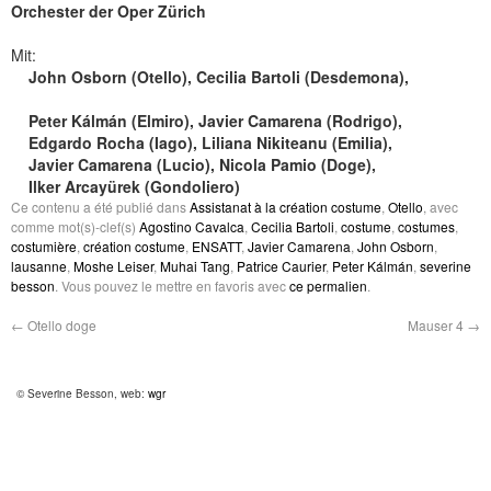
Orchester der Oper Zürich
Mit:
John Osborn (Otello), Cecilia Bartoli (Desdemona),
Peter Kálmán (Elmiro), Javier Camarena (Rodrigo),
Edgardo Rocha (Iago), Liliana Nikiteanu (Emilia),
Javier Camarena (Lucio), Nicola Pamio (Doge),
Ilker Arcayürek (Gondoliero)
Ce contenu a été publié dans
Assistanat à la création costume
,
Otello
, avec
comme mot(s)-clef(s)
Agostino Cavalca
,
Cecilia Bartoli
,
costume
,
costumes
,
costumière
,
création costume
,
ENSATT
,
Javier Camarena
,
John Osborn
,
lausanne
,
Moshe Leiser
,
Muhai Tang
,
Patrice Caurier
,
Peter Kálmán
,
severine
besson
. Vous pouvez le mettre en favoris avec
ce permalien
.
←
Otello doge
Mauser 4
→
© Severine Besson, web:
wgr