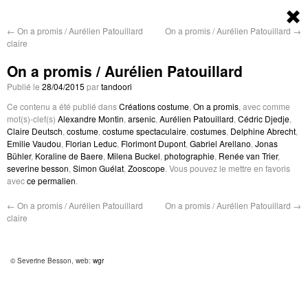
←
On a promis / Aurélien Patouillard
On a promis / Aurélien Patouillard
→
claire
On a promis / Aurélien Patouillard
Publié le
28/04/2015
par
tandoori
Ce contenu a été publié dans
Créations costume
,
On a promis
, avec comme
mot(s)-clef(s)
Alexandre Montin
,
arsenic
,
Aurélien Patouillard
,
Cédric Djedje
,
Claire Deutsch
,
costume
,
costume spectaculaire
,
costumes
,
Delphine Abrecht
,
Emilie Vaudou
,
Florian Leduc
,
Florimont Dupont
,
Gabriel Arellano
,
Jonas
Bühler
,
Koraline de Baere
,
Milena Buckel
,
photographie
,
Renée van Trier
,
severine besson
,
Simon Guélat
,
Zooscope
. Vous pouvez le mettre en favoris
avec
ce permalien
.
←
On a promis / Aurélien Patouillard
On a promis / Aurélien Patouillard
→
claire
© Severine Besson, web:
wgr